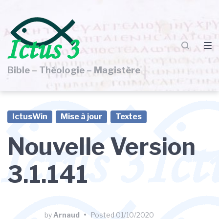
Skip
Skip
Skip
to
to
to
main
content
footer
navigation
Bible – Théologie – Magistère
IctusWin
Mise à jour
Textes
Nouvelle Version
3.1.141
by
Arnaud
•
Posted
01/10/2020