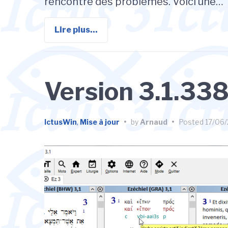
rencontré des problèmes. Voici une…
Lire plus...
Version 3.1.338
IctusWin
,
Mise à jour
•
by
Arnaud
•
Posted
17/06