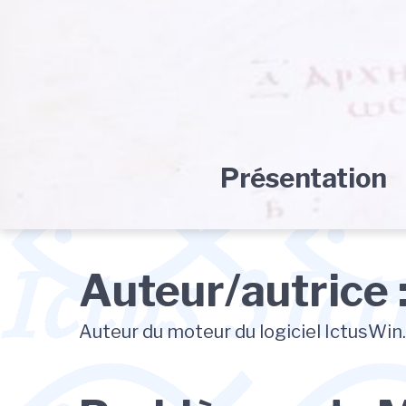
Skip
Skip
Skip
to
to
to
main
content
footer
navigation
Présentation
Auteur/autrice 
Auteur du moteur du logiciel IctusWin.