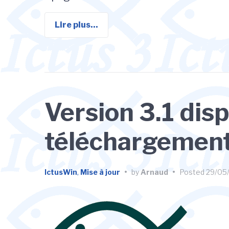
Lire plus...
Version 3.1 dis
téléchargemen
IctusWin
,
Mise à jour
•
by
Arnaud
•
Posted
29/05