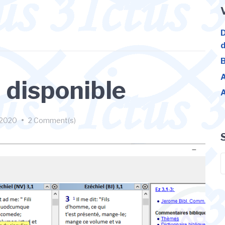
D
d
B
A
 disponible
A
/2020
•
2 Comment(s)
S
f