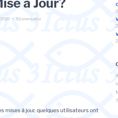
ise à Jour?
O
0
/2020
•
3 Comment(s)
V
2
V
2
I
M
T
es mises à jour, quelques utilisateurs ont