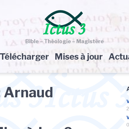
Bible – Théologie – Magistère
Télécharger
Mises à jour
Actu
:
Arnaud
V
2
V
0